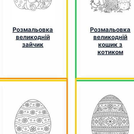
Розмальовка
Розмальовка
великодній
великодній
зайчик
кошик з
котиком