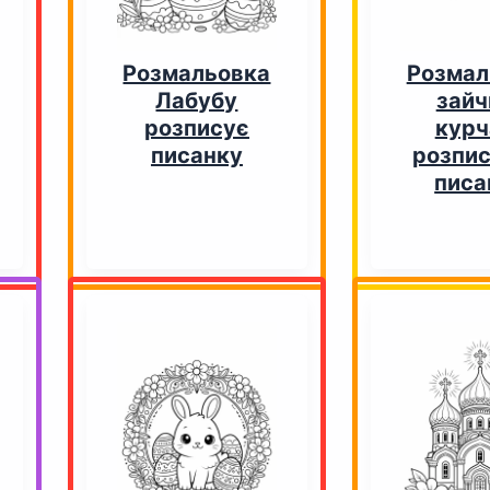
Розмальовка
Розмал
Лабубу
зайч
розписує
курч
писанку
розпи
писа