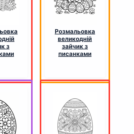
ьовка
Розмальовка
одній
великодній
к з
зайчик з
ками
писанками