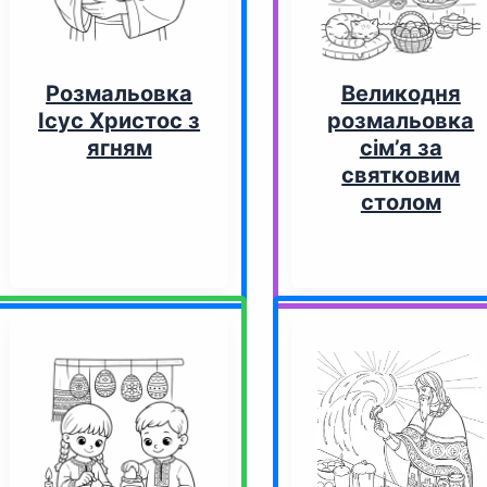
Розмальовка
Великодня
Ісус Христос з
розмальовка
ягням
сім’я за
святковим
столом