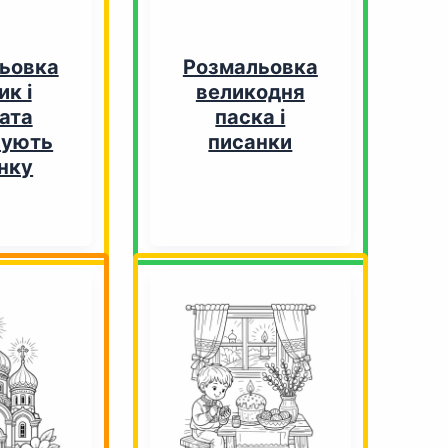
ьовка
Розмальовка
ик і
великодня
ата
паска і
сують
писанки
нку