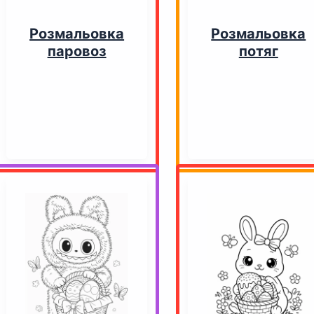
Розмальовка
Розмальовка
паровоз
потяг