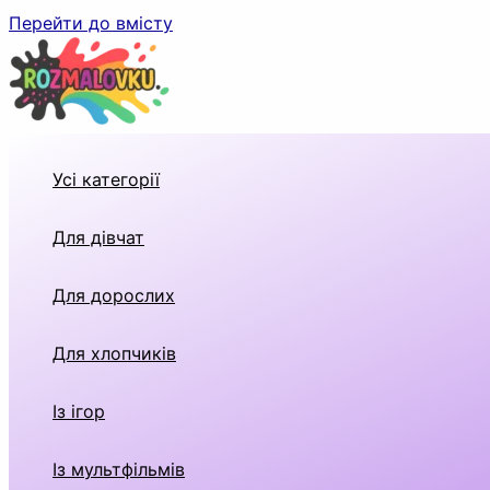
Перейти до вмісту
Усі категорії
Для дівчат
Для дорослих
Для хлопчиків
Із ігор
Із мультфільмів