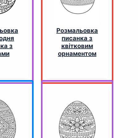
ьовка
Розмальовка
одня
писанка з
ка з
квітковим
ами
орнаментом