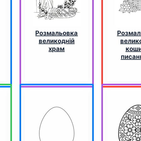
Розмальовка
Розмал
великодній
велик
храм
коши
писан