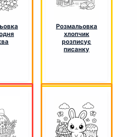
ьовка
Розмальовка
одня
хлопчик
ква
розписує
писанку