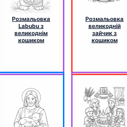
Розмальовка
Розмальовка
Labubu з
великодній
великоднім
зайчик з
кошиком
кошиком