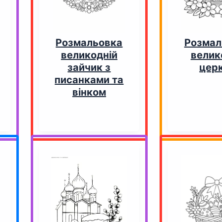
Розмальовка
Розмал
великодній
велик
зайчик з
цер
писанками та
вінком