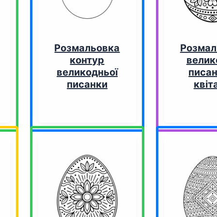
Розмальовка
Розмал
контур
велик
великодньої
писан
писанки
квіт