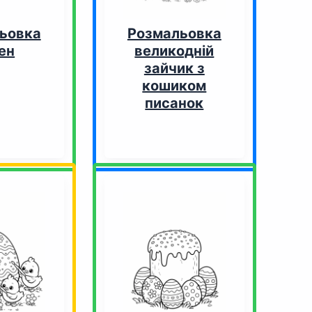
ьовка
Розмальовка
ен
великодній
зайчик з
кошиком
писанок