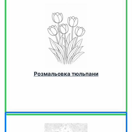
Розмальовка тюльпани