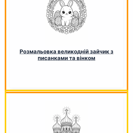
Розмальовка великодній зайчик з
писанками та вінком