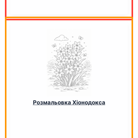
Розмальовка Хіонодокса