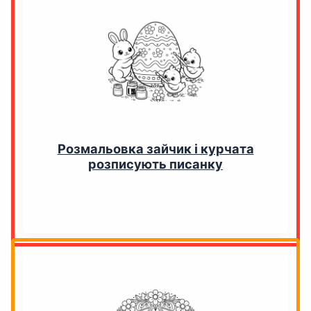
Розмальовка зайчик і курчата
розписують писанку