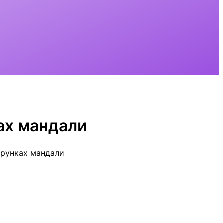
ках мандали
зерунках мандали