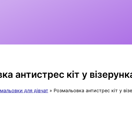
ка антистрес кіт у візерун
мальовки для дівчат
Розмальовка антистрес кіт у ві