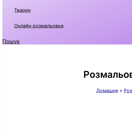
Тварин
Онлайн розмальовки
Пошук
Розмальов
Домашня
Роз