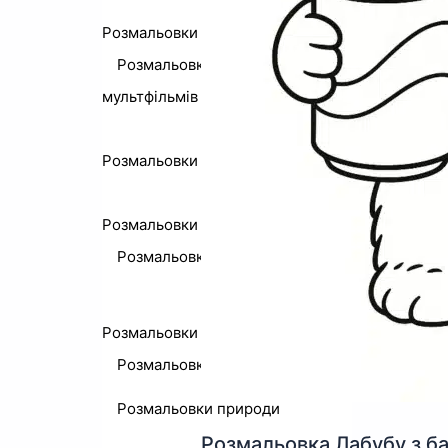
Розмальовки Спрункі
Розмальовки з персонажами із
мультфільмів
Розмальовки Лабубу
Розмальовки Пушин
Розмальовки з технікою
Розмальовки машин
Розмальовки по номерам
Розмальовки природи
Розмальовка Лабубу з б