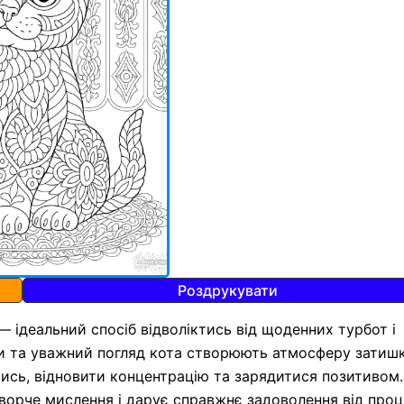
Роздрукувати
— ідеальний спосіб відволіктись від щоденних турбот і
нти та уважний погляд кота створюють атмосферу затиш
сь, відновити концентрацію та зарядитися позитивом.
ворче мислення і дарує справжнє задоволення від проц