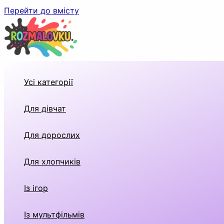
Перейти до вмісту
Усі категорії
Для дівчат
Для дорослих
Для хлопчиків
Із ігор
Із мультфільмів