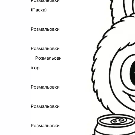
Розмальовки до Великодня
(Пасха)
Розмальовки писанка
Розмальовки Хелловін
Розмальовки з персонажами із
ігор
Розмальовки Майнкрафт
Розмальовки Покемони
Розмальовки Роблокс