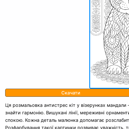
Скачати
Ця розмальовка антистрес кіт у візерунках мандали 
знайти гармонію. Вишукані лінії, мереживні орнаме
спокою. Кожна деталь малюнка допомагає розслабити
Розфарбування такої картинки розвиває уважність, т