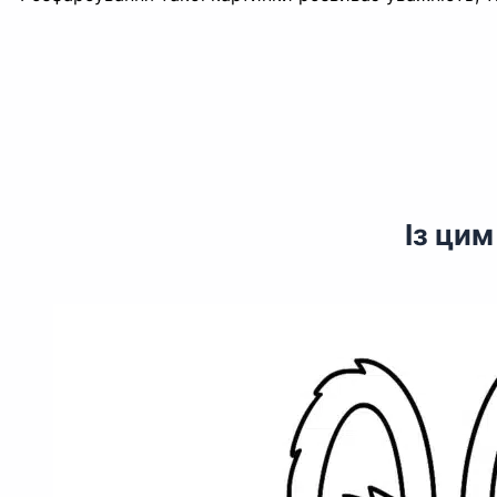
Із ци