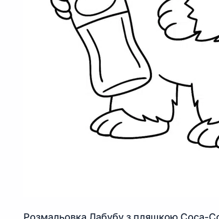
Розмальовка Лабубу з пляшкою Coca-Co