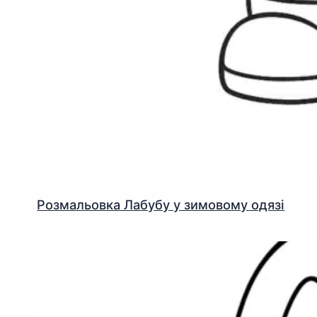
Розмальовка Лабубу у зимовому одязі