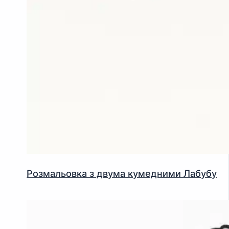
Розмальовка з двума кумедними Лабубу