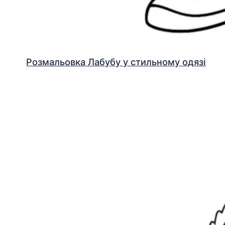
Розмальовка Лабубу у стильному одязі