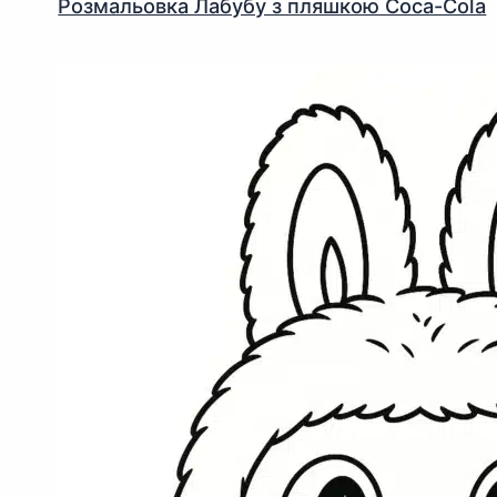
Розмальовка Лабубу з пляшкою Coca-Cola