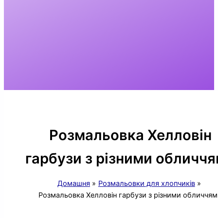
Розмальовка Хелловін
гарбузи з різними обличч
Домашня
Розмальовки для хлопчиків
Розмальовка Хелловін гарбузи з різними обличчя