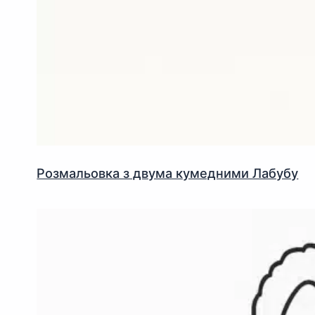
Розмальовка з двума кумедними Лабубу