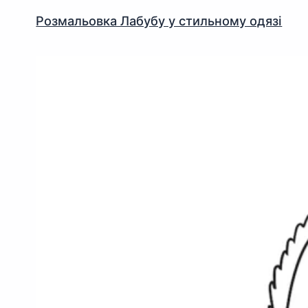
Розмальовка Лабубу у стильному одязі