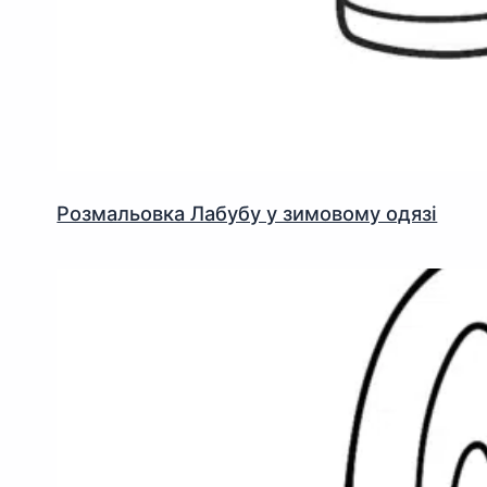
Розмальовка Лабубу у зимовому одязі