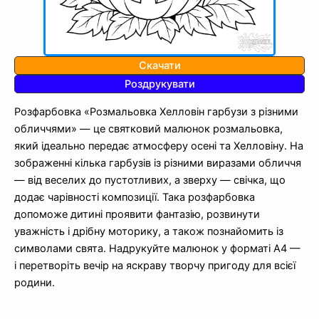
Скачати
Роздрукувати
Розфарбовка «Розмальовка Хелловін гарбузи з різними
обличчями» — це святковий малюнок розмальовка,
який ідеально передає атмосферу осені та Хелловіну. На
зображенні кілька гарбузів із різними виразами обличчя
— від веселих до пустотливих, а зверху — свічка, що
додає чарівності композиції. Така розфарбовка
допоможе дитині проявити фантазію, розвинути
уважність і дрібну моторику, а також познайомить із
символами свята. Надрукуйте малюнок у форматі А4 —
і перетворіть вечір на яскраву творчу пригоду для всієї
родини.