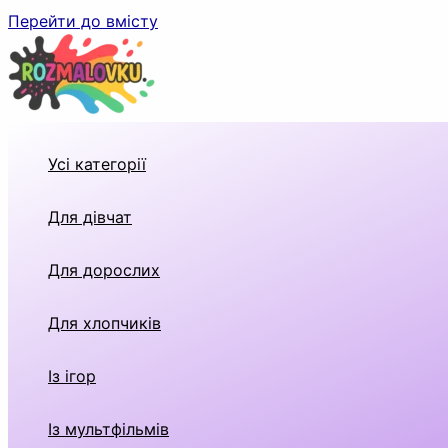
Перейти до вмісту
Усі категорії
Для дівчат
Для дорослих
Для хлопчиків
Із ігор
Із мультфільмів