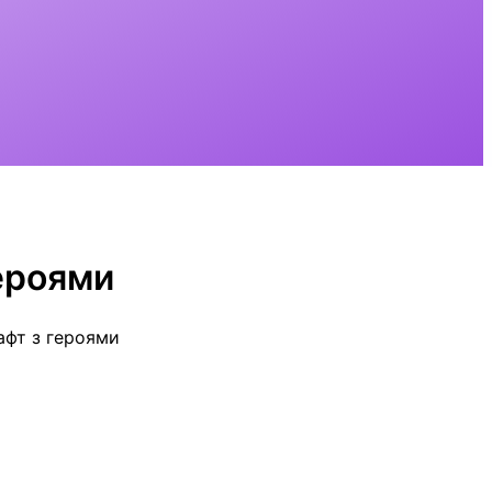
ероями
афт з героями