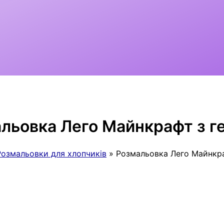
льовка Лего Майнкрафт з г
Розмальовки для хлопчиків
Розмальовка Лего Майнкр