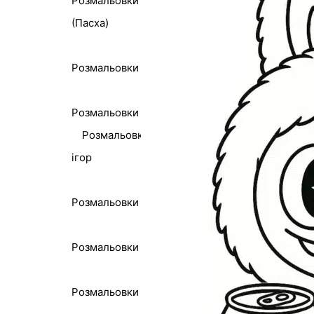
Розмальовки до Великодня
(Пасха)
Розмальовки писанка
Розмальовки Хелловін
Розмальовки з персонажами із
ігор
Розмальовки Майнкрафт
Розмальовки Покемони
Розмальовки Роблокс