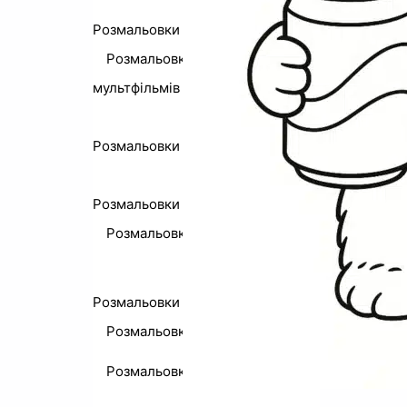
Розмальовки Спрункі
Розмальовки з персонажами із
мультфільмів
Розмальовки Лабубу
Розмальовки Пушин
Розмальовки з технікою
Розмальовки машин
Розмальовки по номерам
Розмальовки природи