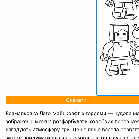
Скачати
Розмальовка Лего Майнкрафт з героями — чудова можл
зображенні можна розфарбувати хоробрих персонажі
нагадують атмосферу гри. Це не лише весела розвага,
зможе придумати власні кольори для обладунків та з