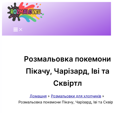
Перейти
до
вмісту
Розмальовка покемони
Пікачу, Чарізард, Іві та
Сквіртл
Домашня
Розмальовки для хлопчиків
Розмальовка покемони Пікачу, Чарізард, Іві та Скві