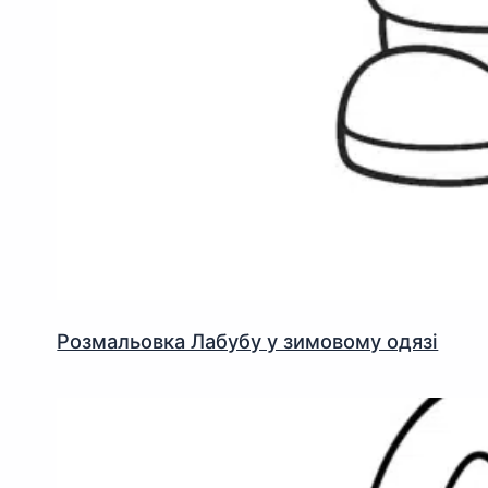
Розмальовка Лабубу у зимовому одязі