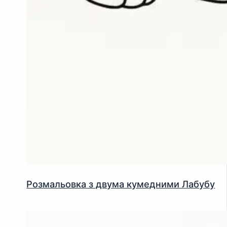
Розмальовка з двума кумедними Лабубу