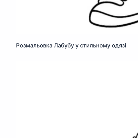
Розмальовка Лабубу у стильному одязі