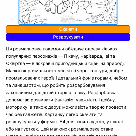
Скачати
Роздрукувати
Ця розмальовка покемони об’єднує одразу кількох
популярних персонажів — Пікачу, Чарізарда, Іві та
Сквіртла — в яскравій пригодницькій сцені на природі.
Малюнок розмальовка має чіткі чорні контури, добре
промальованих героїв і детальний фон з горами, небом
та ландшафтом, що робить розфарбовування
захопливим для дітей старшого віку. Розфарбовка
допомагає розвивати фантазію, уважність і дрібну
моторику, а також дарує можливість творчо провести
час без гаджетів. Картинку легко скачати та
роздрукувати у форматі A4 для занять удома, у школі
або на гуртках. Цей малюнок розмальовка стане