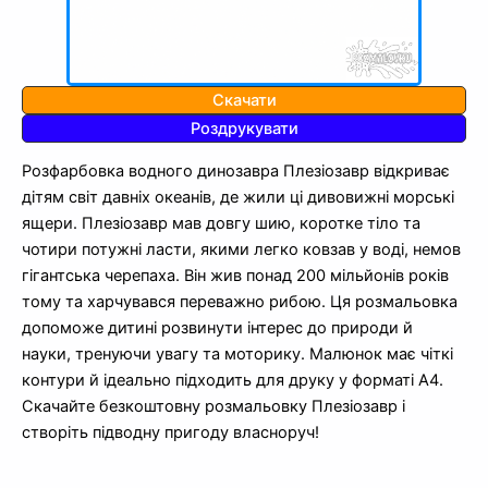
Скачати
Роздрукувати
Розфарбовка водного динозавра Плезіозавр відкриває
дітям світ давніх океанів, де жили ці дивовижні морські
ящери. Плезіозавр мав довгу шию, коротке тіло та
чотири потужні ласти, якими легко ковзав у воді, немов
гігантська черепаха. Він жив понад 200 мільйонів років
тому та харчувався переважно рибою. Ця розмальовка
допоможе дитині розвинути інтерес до природи й
науки, тренуючи увагу та моторику. Малюнок має чіткі
контури й ідеально підходить для друку у форматі А4.
Скачайте безкоштовну розмальовку Плезіозавр і
створіть підводну пригоду власноруч!