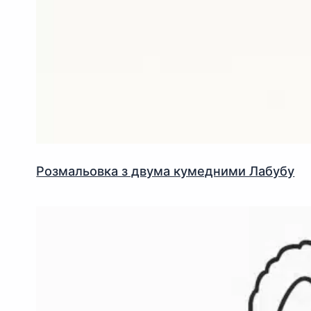
Розмальовка з двума кумедними Лабубу