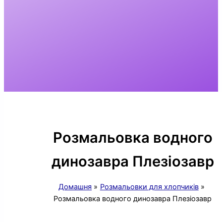
Розмальовка водного
динозавра Плезіозавр
Домашня
Розмальовки для хлопчиків
Розмальовка водного динозавра Плезіозавр