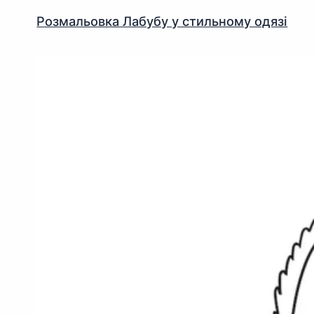
Розмальовка Лабубу у стильному одязі