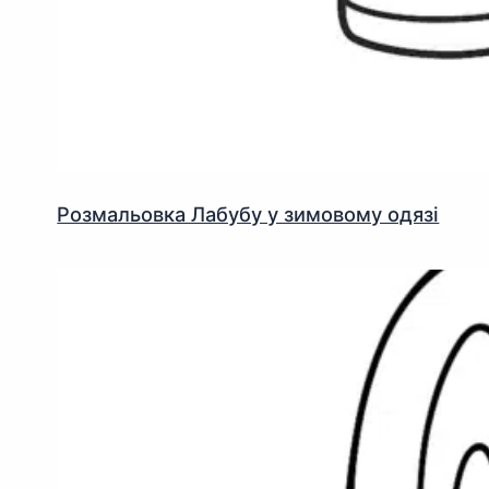
Розмальовка Лабубу у зимовому одязі