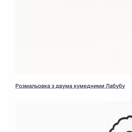
Розмальовка з двума кумедними Лабубу