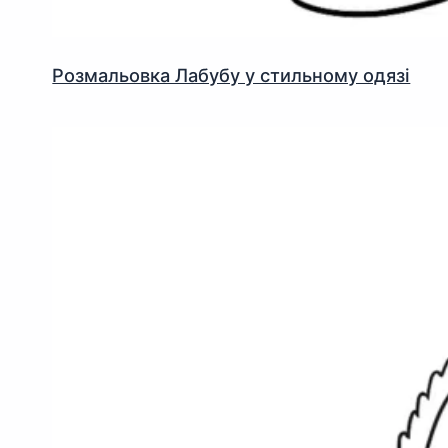
Розмальовка Лабубу у стильному одязі