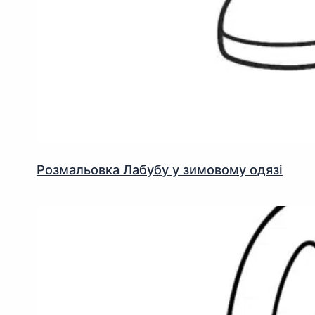
Розмальовка Лабубу у зимовому одязі