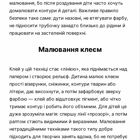
малювання, бо після роздування діти часто хочуть
домалювати контури й деталі. Важливе правило
безпеки таке саме: дути назовні, не втягувати фарбу,
не підносити трубочку занадто близько до рідини й
працювати на застеленій поверхні.
Малювання клеєм
Клей у цій техніці стає «лінією», яка піднімається над
папером і створює рельєф. Дитина малює клеєм
прості візерунки, сніжинки, контури тварин або
літери, дає висохнути, а потім зафарбовує зверху
фарбою — клей або відштовхує пігмент, або чітко
тримає контур і робить його об’ємним. Для дітей це
дуже зрозуміла магія: спершу лінії «прозорі», а потім
раптом стають видимими й виразними. Малювання
нетрадиційними техніками такого типу добре
підходить для творчих занять вдома, бо не потребує