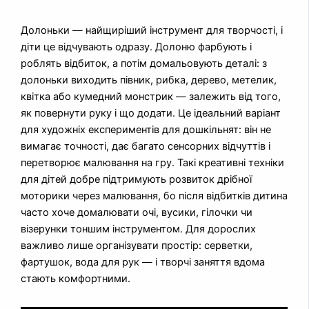
Долоньки — найщиріший інструмент для творчості, і
діти це відчувають одразу. Долоню фарбують і
роблять відбиток, а потім домальовують деталі: з
долоньки виходить півник, рибка, дерево, метелик,
квітка або кумедний монстрик — залежить від того,
як повернути руку і що додати. Це ідеальний варіант
для художніх експериментів для дошкільнят: він не
вимагає точності, дає багато сенсорних відчуттів і
перетворює малювання на гру. Такі креативні техніки
для дітей добре підтримують розвиток дрібної
моторики через малювання, бо після відбитків дитина
часто хоче домалювати очі, вусики, гілочки чи
візерунки тоншим інструментом. Для дорослих
важливо лише організувати простір: серветки,
фартушок, вода для рук — і творчі заняття вдома
стають комфортними.