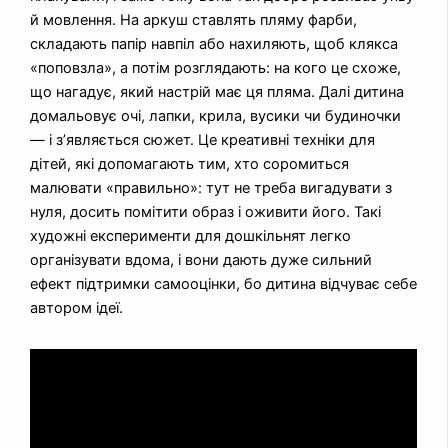
й мовлення. На аркуш ставлять пляму фарби,
складають папір навпіл або нахиляють, щоб клякса
«поповзла», а потім розглядають: на кого це схоже,
що нагадує, який настрій має ця пляма. Далі дитина
домальовує очі, лапки, крила, вусики чи будиночки
— і з’являється сюжет. Це креативні техніки для
дітей, які допомагають тим, хто соромиться
малювати «правильно»: тут не треба вигадувати з
нуля, досить помітити образ і оживити його. Такі
художні експерименти для дошкільнят легко
організувати вдома, і вони дають дуже сильний
ефект підтримки самооцінки, бо дитина відчуває себе
автором ідеї.