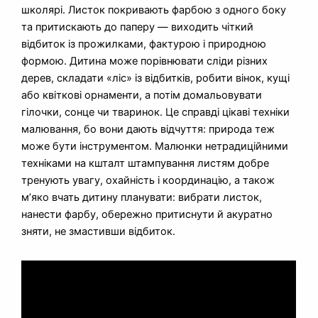
школярі. Листок покривають фарбою з одного боку
та притискають до паперу — виходить чіткий
відбиток із прожилками, фактурою і природною
формою. Дитина може порівнювати сліди різних
дерев, складати «ліс» із відбитків, робити вінок, кущі
або квіткові орнаменти, а потім домальовувати
гілочки, сонце чи тваринок. Це справді цікаві техніки
малювання, бо вони дають відчуття: природа теж
може бути інструментом. Малюнки нетрадиційними
техніками на кшталт штампування листям добре
тренують увагу, охайність і координацію, а також
м’яко вчать дитину планувати: вибрати листок,
нанести фарбу, обережно притиснути й акуратно
зняти, не змастивши відбиток.