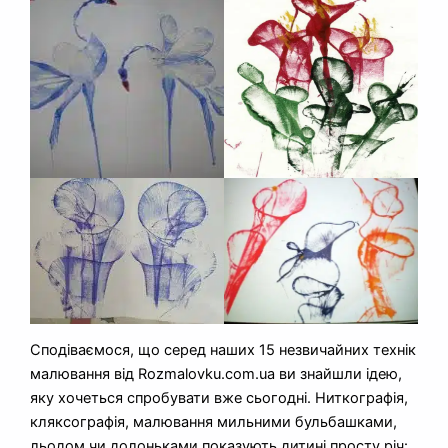
Сподіваємося, що серед наших 15 незвичайних технік
малювання від Rozmalovku.com.ua ви знайшли ідею,
яку хочеться спробувати вже сьогодні. Ниткографія,
кляксографія, малювання мильними бульбашками,
льодом чи долоньками показують дитині просту річ: