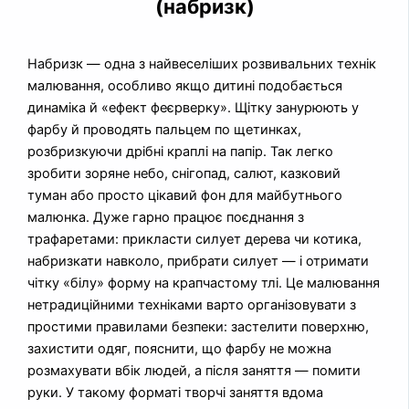
(набризк)
Набризк — одна з найвеселіших розвивальних технік
малювання, особливо якщо дитині подобається
динаміка й «ефект феєрверку». Щітку занурюють у
фарбу й проводять пальцем по щетинках,
розбризкуючи дрібні краплі на папір. Так легко
зробити зоряне небо, снігопад, салют, казковий
туман або просто цікавий фон для майбутнього
малюнка. Дуже гарно працює поєднання з
трафаретами: прикласти силует дерева чи котика,
набризкати навколо, прибрати силует — і отримати
чітку «білу» форму на крапчастому тлі. Це малювання
нетрадиційними техніками варто організовувати з
простими правилами безпеки: застелити поверхню,
захистити одяг, пояснити, що фарбу не можна
розмахувати вбік людей, а після заняття — помити
руки. У такому форматі творчі заняття вдома