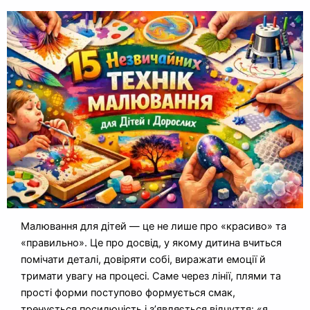
Малювання для дітей — це не лише про «красиво» та
«правильно». Це про досвід, у якому дитина вчиться
помічати деталі, довіряти собі, виражати емоції й
тримати увагу на процесі. Саме через лінії, плями та
прості форми поступово формується смак,
тренується посидючість і з’являється відчуття: «я