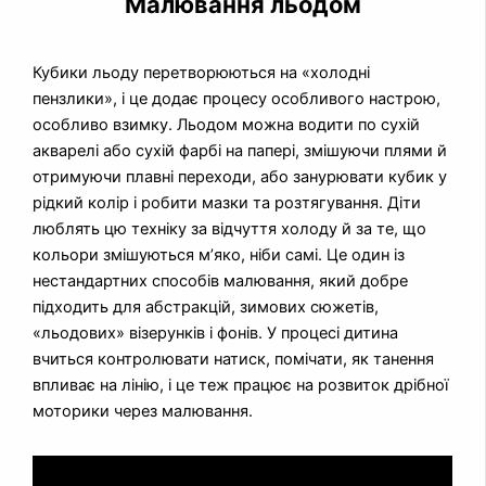
Малювання льодом
Кубики льоду перетворюються на «холодні
пензлики», і це додає процесу особливого настрою,
особливо взимку. Льодом можна водити по сухій
акварелі або сухій фарбі на папері, змішуючи плями й
отримуючи плавні переходи, або занурювати кубик у
рідкий колір і робити мазки та розтягування. Діти
люблять цю техніку за відчуття холоду й за те, що
кольори змішуються м’яко, ніби самі. Це один із
нестандартних способів малювання, який добре
підходить для абстракцій, зимових сюжетів,
«льодових» візерунків і фонів. У процесі дитина
вчиться контролювати натиск, помічати, як танення
впливає на лінію, і це теж працює на розвиток дрібної
моторики через малювання.