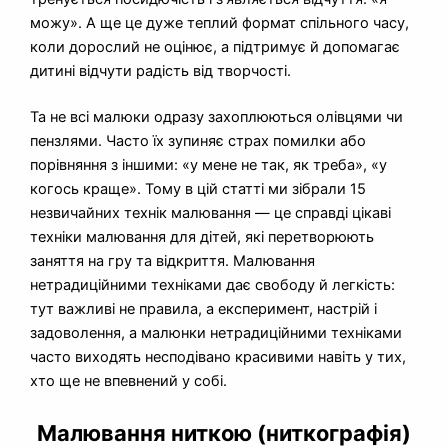
можу». А ще це дуже теплий формат спільного часу,
коли дорослий не оцінює, а підтримує й допомагає
дитині відчути радість від творчості.
Та не всі малюки одразу захоплюються олівцями чи
пензлями. Часто їх зупиняє страх помилки або
порівняння з іншими: «у мене не так, як треба», «у
когось краще». Тому в цій статті ми зібрали 15
незвичайних технік малювання — це справді цікаві
техніки малювання для дітей, які перетворюють
заняття на гру та відкриття. Малювання
нетрадиційними техніками дає свободу й легкість:
тут важливі не правила, а експеримент, настрій і
задоволення, а малюнки нетрадиційними техніками
часто виходять несподівано красивими навіть у тих,
хто ще не впевнений у собі.
Малювання ниткою (ниткографія)