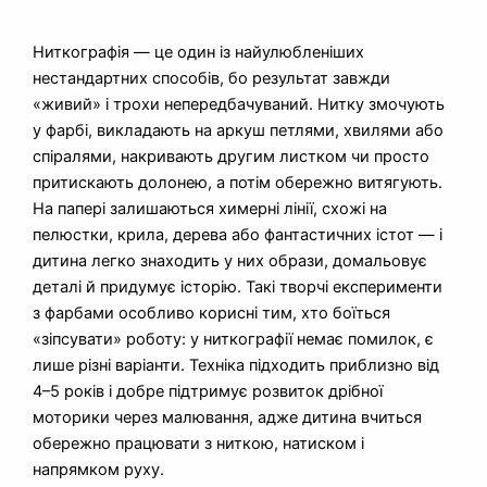
Ниткографія — це один із найулюбленіших
нестандартних способів, бо результат завжди
«живий» і трохи непередбачуваний. Нитку змочують
у фарбі, викладають на аркуш петлями, хвилями або
спіралями, накривають другим листком чи просто
притискають долонею, а потім обережно витягують.
На папері залишаються химерні лінії, схожі на
пелюстки, крила, дерева або фантастичних істот — і
дитина легко знаходить у них образи, домальовує
деталі й придумує історію. Такі творчі експерименти
з фарбами особливо корисні тим, хто боїться
«зіпсувати» роботу: у ниткографії немає помилок, є
лише різні варіанти. Техніка підходить приблизно від
4–5 років і добре підтримує розвиток дрібної
моторики через малювання, адже дитина вчиться
обережно працювати з ниткою, натиском і
напрямком руху.