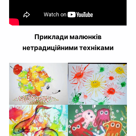
Приклади малюнків
нетрадиційними техніками