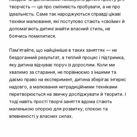
творчість — це про сміливість пробувати, а не про
ідеальність. Саме так народжуються справді цікаві
техніки малювання, які поступово стають «своїми» й
допомагають дитині знайти власний стиль, не
боячись помилитися.
Пам’ятайте, що найцінніше в таких заняттях — не
бездоганний результат, а теплий процес і підтримка,
яку дитина відчуває поруч із дорослим. Коли ми
хвалимо за старання, не порівнюємо з іншими та
даємо право на експеримент, дитина зберігає інтерес
надовго, а малювання нетрадиційними техніками
перетворюється на звичку досліджувати й творити. І
тоді навіть прості творчі заняття вдома стають
маленькою опорою для розвитку, спокою та
впевненості у власних силах.