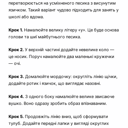
перетворюється на усміхненого песика з висунутим
язичком. Такий варіант чудово підходить для занять у
школі або вдома.
Крок 1.
Намалюйте велику літеру «y». Це буде основа
голови та шиї майбутнього песика.
Крок 2.
У верхній частині додайте невелике коло —
це носик. Поруч намалюйте два маленькі кружечки
— очі.
Крок 3.
Домалюйте мордочку: округліть лінію щічки,
додайте ротик і язичок, що виглядає назовні.
Крок 4.
З одного боку намалюйте велике звисаюче
вушко. Воно одразу зробить образ впізнаваним.
Крок 5.
Продовжіть лінію вниз, щоб сформувати
тулуб. Додайте передні лапки у вигляді округлих