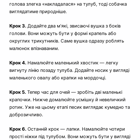
голова злегка «накладалася» на тулуб, тоді собачка
виглядатиме природніше.
Крок 3.
Додайте два м’які, звисаючі вушка з боків
голови. Вони можуть бути у формі крапель або
округлих трикутників. Саме вушка одразу роблять
малюнок впізнаваним.
Крок 4.
Намалюйте маленький хвостик — легку
вигнуту лінію позаду тулуба. Додайте носик у вигляді
маленького овалу або крапки на мордочці.
Крок 5.
Тепер час для очей — зробіть дві маленькі
крапочки. Нижче домалюйте усмішку й невеличкий
ротик. Уже на цьому етапі песик виглядає кумедно та
доброзичливо.
Крок 6.
Останній крок — лапки. Намалюйте чотири
прості ніжки під тулубом. Вони можуть бути у вигляді