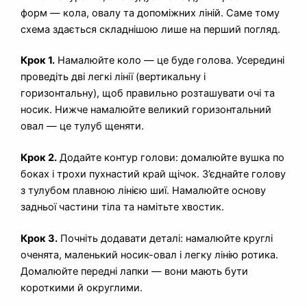
форм — кола, овалу та допоміжних ліній. Саме тому
схема здається складнішою лише на перший погляд.
Крок 1.
Намалюйте коло — це буде голова. Усередині
проведіть дві легкі лінії (вертикальну і
горизонтальну), щоб правильно розташувати очі та
носик. Нижче намалюйте великий горизонтальний
овал — це тулуб щеняти.
Крок 2.
Додайте контур голови: домалюйте вушка по
боках і трохи пухнастий край щічок. З’єднайте голову
з тулубом плавною лінією шиї. Намалюйте основу
задньої частини тіла та намітьте хвостик.
Крок 3.
Почніть додавати деталі: намалюйте круглі
оченята, маленький носик-овал і легку лінію ротика.
Домалюйте передні лапки — вони мають бути
короткими й округлими.