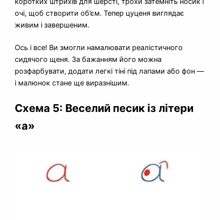
коротких штрихів для шерсті, трохи затемніть носик і
очі, щоб створити об’єм. Тепер цуценя виглядає
живим і завершеним.
Ось і все! Ви змогли намалювати реалістичного
сидячого щеня. За бажанням його можна
розфарбувати, додати легкі тіні під лапами або фон —
і малюнок стане ще виразнішим.
Схема 5: Веселий песик із літери
«a»