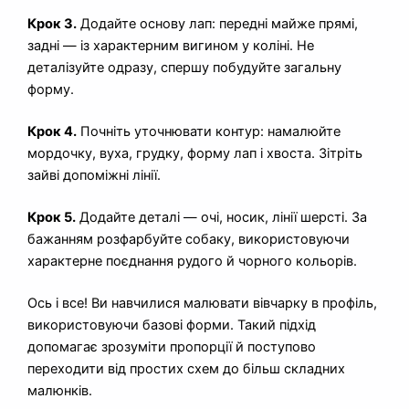
Крок 3.
Додайте основу лап: передні майже прямі,
задні — із характерним вигином у коліні. Не
деталізуйте одразу, спершу побудуйте загальну
форму.
Крок 4.
Почніть уточнювати контур: намалюйте
мордочку, вуха, грудку, форму лап і хвоста. Зітріть
зайві допоміжні лінії.
Крок 5.
Додайте деталі — очі, носик, лінії шерсті. За
бажанням розфарбуйте собаку, використовуючи
характерне поєднання рудого й чорного кольорів.
Ось і все! Ви навчилися малювати вівчарку в профіль,
використовуючи базові форми. Такий підхід
допомагає зрозуміти пропорції й поступово
переходити від простих схем до більш складних
малюнків.