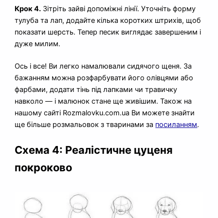
Крок 4.
Зітріть зайві допоміжні лінії. Уточніть форму
тулуба та лап, додайте кілька коротких штрихів, щоб
показати шерсть. Тепер песик виглядає завершеним і
дуже милим.
Ось і все! Ви легко намалювали сидячого щеня. За
бажанням можна розфарбувати його олівцями або
фарбами, додати тінь під лапками чи травичку
навколо — і малюнок стане ще живішим. Також на
нашому сайті Rozmalovku.com.ua Ви можете знайти
ще більше розмальовок з тваринами за
посиланням
.
Схема 4: Реалістичне цуценя
покроково