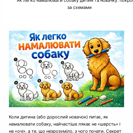
Як легко намалювати собаку дитині та новачку: покр
за схемами
Коли дитина (або дорослий новачок) питає, як
намалювати собаку, найчастіше лякає не «шерсть» і
не «очі», а те, що незрозуміло, з чого почати. Секрет