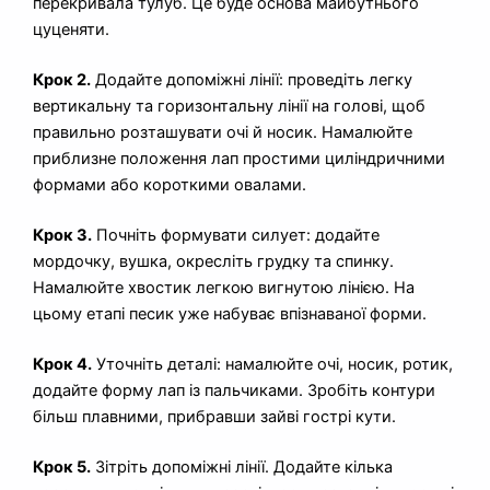
перекривала тулуб. Це буде основа майбутнього
цуценяти.
Крок 2.
Додайте допоміжні лінії: проведіть легку
вертикальну та горизонтальну лінії на голові, щоб
правильно розташувати очі й носик. Намалюйте
приблизне положення лап простими циліндричними
формами або короткими овалами.
Крок 3.
Почніть формувати силует: додайте
мордочку, вушка, окресліть грудку та спинку.
Намалюйте хвостик легкою вигнутою лінією. На
цьому етапі песик уже набуває впізнаваної форми.
Крок 4.
Уточніть деталі: намалюйте очі, носик, ротик,
додайте форму лап із пальчиками. Зробіть контури
більш плавними, прибравши зайві гострі кути.
Крок 5.
Зітріть допоміжні лінії. Додайте кілька