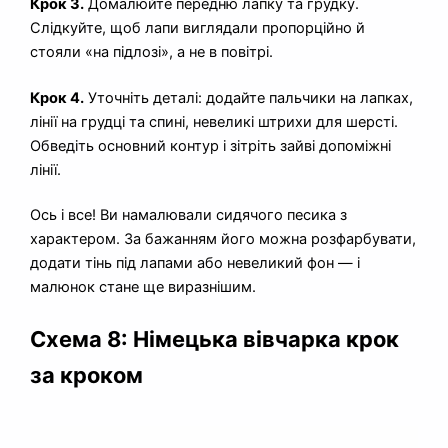
Крок 3.
Домалюйте передню лапку та грудку.
Слідкуйте, щоб лапи виглядали пропорційно й
стояли «на підлозі», а не в повітрі.
Крок 4.
Уточніть деталі: додайте пальчики на лапках,
лінії на грудці та спині, невеликі штрихи для шерсті.
Обведіть основний контур і зітріть зайві допоміжні
лінії.
Ось і все! Ви намалювали сидячого песика з
характером. За бажанням його можна розфарбувати,
додати тінь під лапами або невеликий фон — і
малюнок стане ще виразнішим.
Схема 8: Німецька вівчарка крок
за кроком