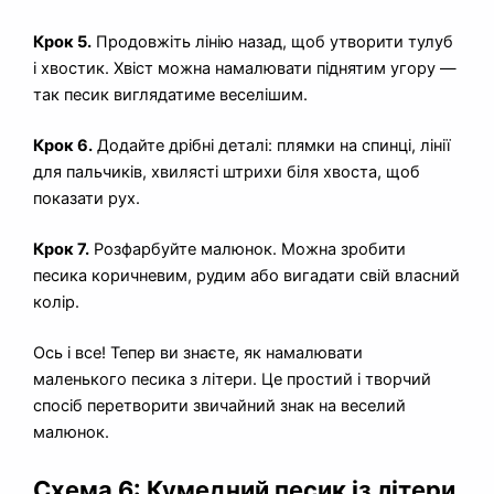
Крок 5.
Продовжіть лінію назад, щоб утворити тулуб
і хвостик. Хвіст можна намалювати піднятим угору —
так песик виглядатиме веселішим.
Крок 6.
Додайте дрібні деталі: плямки на спинці, лінії
для пальчиків, хвилясті штрихи біля хвоста, щоб
показати рух.
Крок 7.
Розфарбуйте малюнок. Можна зробити
песика коричневим, рудим або вигадати свій власний
колір.
Ось і все! Тепер ви знаєте, як намалювати
маленького песика з літери. Це простий і творчий
спосіб перетворити звичайний знак на веселий
малюнок.
Схема 6: Кумедний песик із літери