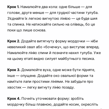
Крок 1.
Намалюйте два кола: одне більше — для
голови, друге менше — для грудної частини тулуба.
З’єднайте їх легкою вигнутою лінією — це буде шия
та спинка. Не натискайте сильно на олівець, бо це
поки що лише основа.
Крок 2.
Додайте витягнуту форму мордочки — ніби
невеликий овал або «бочечку», що виступає вперед.
Намалюйте лінію спини й позначте нахил тулуба. Уже
на цьому етапі видно силует майбутнього песика.
Крок 3.
Домалюйте вуха, одне може бути підняте,
інше — опущене. Додайте око овальної форми та
намітьте лапи простими лініями. Не забудьте про
хвостик — легку вигнуту лінію позаду.
Крок 4.
Почніть уточнювати форму: зробіть
мордочку більш плавною, додайте носик, окресліть