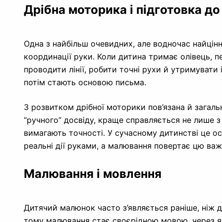
Дрібна моторика і підготовка д
Одна з найбільш очевидних, але водночас найцінн
координації руки. Коли дитина тримає олівець, п
проводити лінії, робити точні рухи й утримувати
потім стають основою письма.
З розвитком дрібної моторики пов’язана й загаль
“ручного” досвіду, краще справляється не лише 
вимагають точності. У сучасному дитинстві це о
реальні дії руками, а малювання повертає цю важ
Малювання і мовлення
Дитячий малюнок часто з’являється раніше, ніж 
тому малювання стає своєрідною мовою, через як