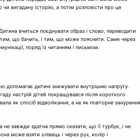
 чи вигадану історію, а потім розповісти про це
Дитина вчиться поєднувати образ і слово, переводити
 тим, що бачить, і тим, що може пояснити. Саме через
унікації, поряд із читанням і письмом.
но допомагає дитині знижувати внутрішню напругу.
огаду настрій дітей покращувався після короткого
ала як спосіб відволікання, а не як повторне зануренн
 не завжди здатна прямо сказати, що її турбує, і не
на може взяти олівець і через рух, колір і