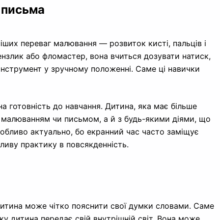
о письма
іших переваг малювання — розвиток кисті, пальців і
ензлик або фломастер, вона вчиться дозувати натиск,
 інструмент у зручному положенні. Саме ці навички
на готовність до навчання. Дитина, яка має більше
з малюванням чи письмом, а й з будь-якими діями, що
собливо актуально, бо екранний час часто заміщує
ливу практику в повсякденність.
дитина може чітко пояснити свої думки словами. Саме
у дитина передає свій внутрішній світ. Вона може