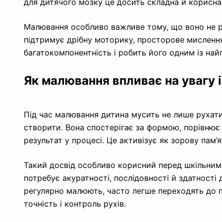
для дитячого мозку це досить складна й корисна
Малювання особливо важливе тому, що воно не ро
підтримує дрібну моторику, просторове мислення
багатокомпонентність і робить його одним із най
Як малювання впливає на увагу і
Під час малювання дитина мусить не лише рухати
створити. Вона спостерігає за формою, порівнює 
результат у процесі. Це активізує як зорову пам’я
Такий досвід особливо корисний перед шкільним 
потребує акуратності, послідовності й здатності 
регулярно малюють, часто легше переходять до 
точність і контроль рухів.