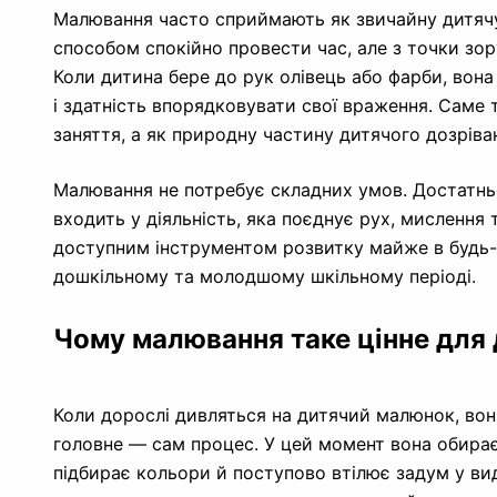
Малювання часто сприймають як звичайну дитячу
способом спокійно провести час, але з точки зор
Коли дитина бере до рук олівець або фарби, вона 
і здатність впорядковувати свої враження. Саме
заняття, а як природну частину дитячого дозріва
Малювання не потребує складних умов. Достатньо
входить у діяльність, яка поєднує рух, мисленн
доступним інструментом розвитку майже в будь-я
дошкільному та молодшому шкільному періоді.
Чому малювання таке цінне для 
Коли дорослі дивляться на дитячий малюнок, вон
головне — сам процес. У цей момент вона обирає 
підбирає кольори й поступово втілює задум у в