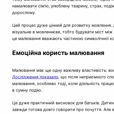
намалювати сім’ю, улюблену тварину, страх, подію
дорослому.
Цей процес дуже цінний для розвитку мовлення. 
візуальне в мовленнєве, тобто будувати міст між
це малювання вважають частиною символічної ком
Емоційна користь малювання
Малювання має ще одну важливу властивість: во
Дослідження показало
, що після неприємного сп
малювання, особливо тоді, коли діяльність працюв
в сумну подію.
Це дуже практичний висновок для батьків. Дитина
завжди готова довго говорити про почуття. Але во