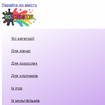
Перейти до вмісту
Усі категорії
Для дівчат
Для дорослих
Для хлопчиків
Із ігор
Із мультфільмів