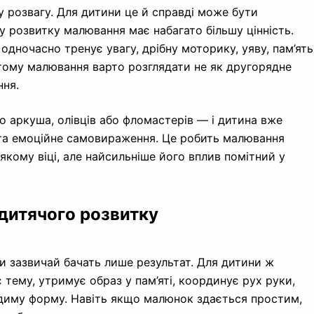
 розвагу. Для дитини це й справді може бути
у розвитку малювання має набагато більшу цінність.
одночасно тренує увагу, дрібну моторику, уяву, пам’ять
 тому малювання варто розглядати не як другорядне
ння.
 аркуша, олівців або фломастерів — і дитина вже
я та емоційне самовираження. Це робить малювання
кому віці, але найсильніше його вплив помітний у
дитячого розвитку
и зазвичай бачать лише результат. Для дитини ж
тему, утримує образ у пам’яті, координує рух руки,
идиму форму. Навіть якщо малюнок здається простим,